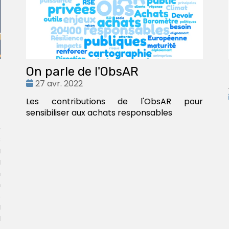
On parle de l'ObsAR
Date
27 avr. 2022
:
Les contributions de l'ObsAR pour
sensibiliser aux achats responsables
e
s
à
a
n
n
s
u
a