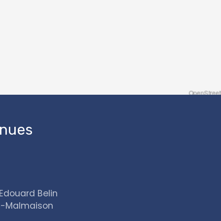
OpenStreetMap
enues
Edouard Belin
l-Malmaison