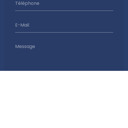
Téléphone
E-Mail
Message
Envoyer
Nous soutenons une économie responsable