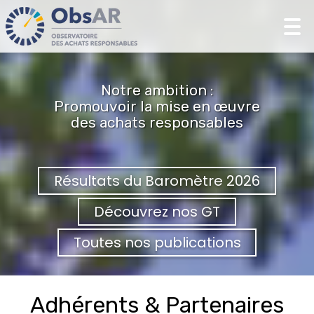
Tog
nav
Notre ambition :
Promouvoir la mise en œuvre
des achats responsables
Résultats du Baromètre 2026
Découvrez nos GT
Toutes nos publications
Adhérents & Partenaires