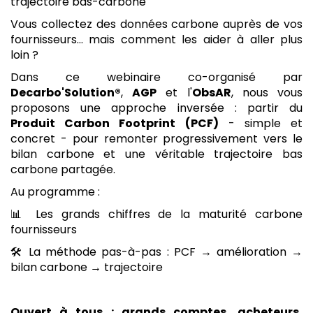
trajectoire bas-carbone
Vous collectez des données carbone auprès de vos
fournisseurs… mais comment les aider à aller plus
loin ?
Dans ce webinaire co-organisé par
Decarbo'Solution®
,
AGP
et l'
ObsAR
, nous vous
proposons une approche inversée : partir du
Produit Carbon Footprint (PCF)
- simple et
concret - pour remonter progressivement vers le
bilan carbone et une véritable trajectoire bas
carbone partagée.
Au programme :
📊 Les grands chiffres de la maturité carbone
fournisseurs
🛠️ La méthode pas-à-pas : PCF → amélioration →
bilan carbone → trajectoire
Ouvert à tous : grands comptes, acheteurs,