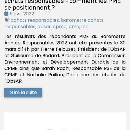
achats responsables - comment les PME
se positionnent ?
Date
5 avr. 2022
:
Tags
achats responsables
,
barometre achats
:
responsables
,
obsar
,
cpme
,
pme
,
rse
Les résultats des répondants PME au Baromètre
Achats Responsables 2022 ont été présentés le 30
mars à 14h par Pierre Pelouzet, Président de l'ObsAR
et Guillaume de Bodard, Président de la Commission
Environnement et Développement Durable de la
CPME ainsi que Sarah Rachi, Responsable RSE de la
CPME et Nathalie Paillon, Directrice des études de
l'ObsAR.
Lire la suite