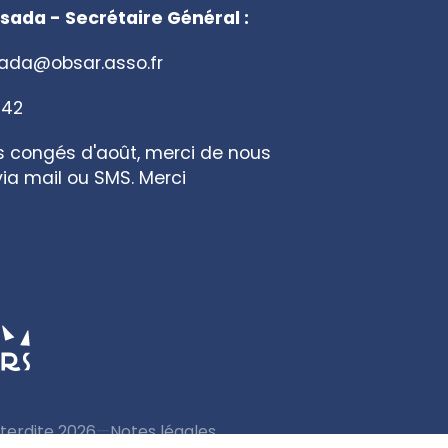
sada - Secrétaire Général :
sada@obsar.asso.fr
 42
s congés d'août, merci de nous
ia mail ou SMS. Merci
terdite 2026
—
Notes légales