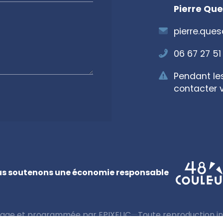
Pierre Que
pierre.que
06 67 27 51
Pendant le
contacter v
s soutenons une économie responsable
 page et programmée par EPIXELIC
—
Toute reproduction in