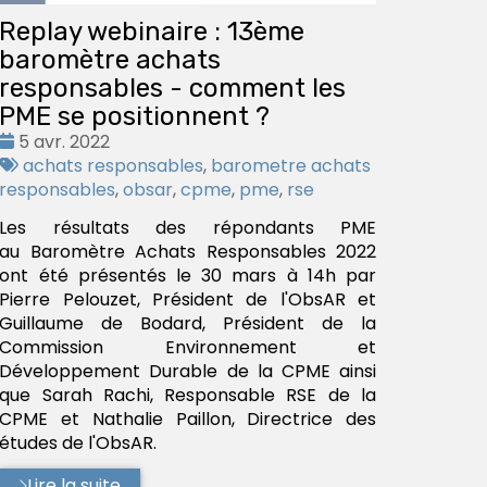
Replay webinaire : 13ème
baromètre achats
responsables - comment les
PME se positionnent ?
Date
5 avr. 2022
:
Tags
achats responsables
,
barometre achats
:
responsables
,
obsar
,
cpme
,
pme
,
rse
Les résultats des répondants PME
au Baromètre Achats Responsables 2022
ont été présentés le 30 mars à 14h par
Pierre Pelouzet, Président de l'ObsAR et
Guillaume de Bodard, Président de la
Commission Environnement et
Développement Durable de la CPME ainsi
que Sarah Rachi, Responsable RSE de la
CPME et Nathalie Paillon, Directrice des
études de l'ObsAR.
Lire la suite