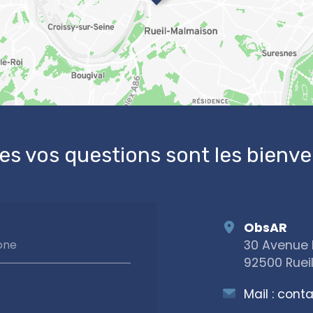
es vos questions sont les bienv
ObsAR
30 Avenue 
one
92500 Ruei
Mail :
conta