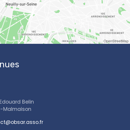
OpenStreetMap
enues
Edouard Belin
l-Malmaison
ct@obsar.asso.fr