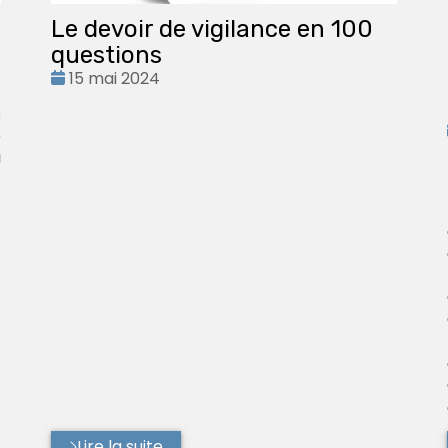
Le devoir de vigilance en 100
questions
Date
15 mai 2024
:
s
e
u
Lire la suite