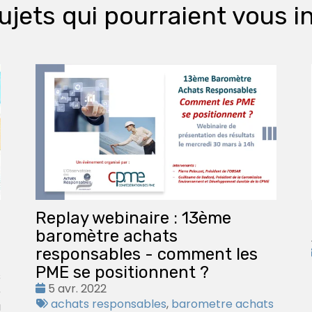
ujets qui pourraient vous i
Replay webinaire : 13ème
baromètre achats
responsables - comment les
PME se positionnent ?
s
Date
5 avr. 2022
e
:
Tags
achats responsables
,
barometre achats
u