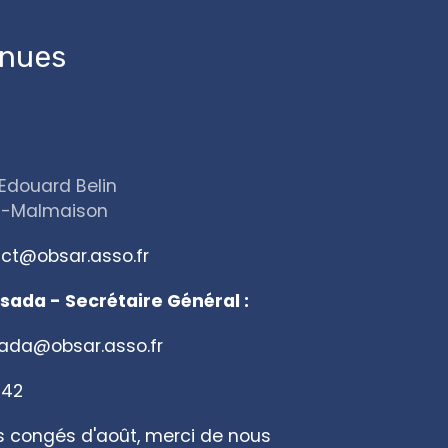
enues
Edouard Belin
l-Malmaison
ct@obsar.asso.fr
sada - Secrétaire Général :
sada@obsar.asso.fr
 42
s congés d'août, merci de nous