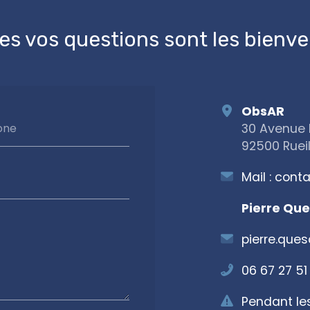
es vos questions sont les bienv
ObsAR
30 Avenue 
one
92500 Ruei
Mail :
conta
Pierre Que
pierre.que
06 67 27 51
Pendant le