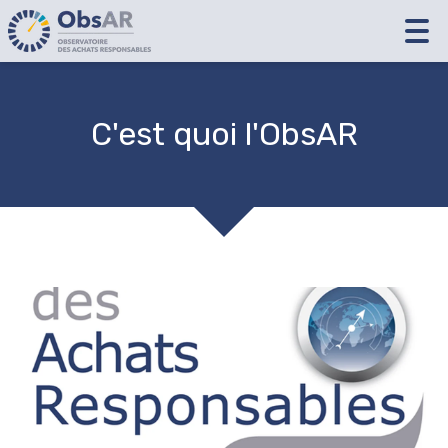
Tog
nav
C'est quoi l'ObsAR