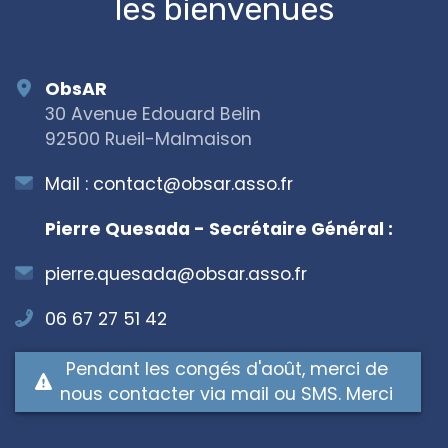
les bienvenues
ObsAR
30 Avenue Edouard Belin
92500 Rueil-Malmaison
Mail :
contact@obsar.asso.fr
Pierre Quesada - Secrétaire Général :
pierre.quesada@obsar.asso.fr
06 67 27 51 42
Pendant les congés d'août, merci de
nous contacter via mail ou SMS. Merci