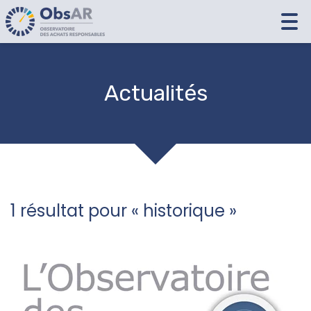
Tog
nav
Actualités
1 résultat pour «
historique
»