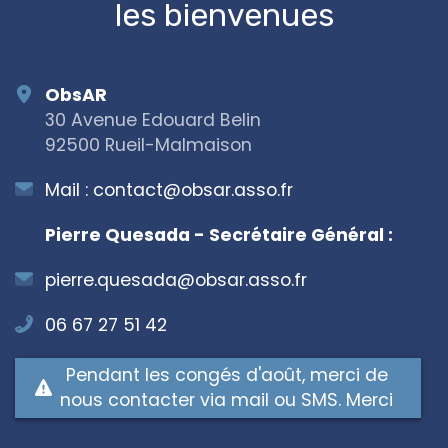
les bienvenues
ObsAR
30 Avenue Edouard Belin
92500 Rueil-Malmaison
Mail :
contact@obsar.asso.fr
Pierre Quesada - Secrétaire Général :
pierre.quesada@obsar.asso.fr
06 67 27 51 42
Pendant les congés d'août, merci de
nous contacter via mail ou SMS. Merci