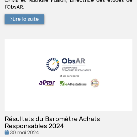
CPME et Nathalie Paillon, Directrice des études de
l'ObsAR.
Lire la suite
Résultats du Baromètre Achats
Responsables 2024
Date
30 mai 2024